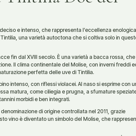
e deciso e intenso, che rappresenta l’eccellenza enologica
ntilia, una varietà autoctona che si coltiva solo in quest
tracce fin dal XVIII secolo. È una varietà a bacca rossa, che
zione. Il clima continentale del Molise, con inverni freddi e
maturazione perfetta delle uve di Tintilia.
bino intenso, con riflessi violacei. Al naso si esprime con u
rossa matura, come ciliegia e prugna, a sfumature speziate
annini morbidi e ben integrati.
e denominazione di origine controllata nel 2011, grazie
uesto vino è diventato un simbolo del Molise, che rappresen