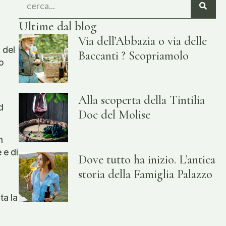
Ultime dal blog
Via dell’Abbazia o via delle
 del
Baccanti ? Scopriamolo
o
Alla scoperta della Tintilia
d
Doc del Molise
n
 e di
Dove tutto ha inizio. L’antica
storia della Famiglia Palazzo
ta la